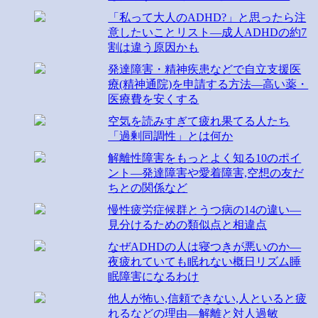
「私って大人のADHD?」と思ったら注
意したいことリスト―成人ADHDの約7
割は違う原因かも
発達障害・精神疾患などで自立支援医
療(精神通院)を申請する方法―高い薬・
医療費を安くする
空気を読みすぎて疲れ果てる人たち
「過剰同調性」とは何か
解離性障害をもっとよく知る10のポイ
ント―発達障害や愛着障害,空想の友だ
ちとの関係など
慢性疲労症候群とうつ病の14の違い―
見分けるための類似点と相違点
なぜADHDの人は寝つきが悪いのか―
夜疲れていても眠れない概日リズム睡
眠障害になるわけ
他人が怖い,信頼できない,人といると疲
れるなどの理由―解離と対人過敏