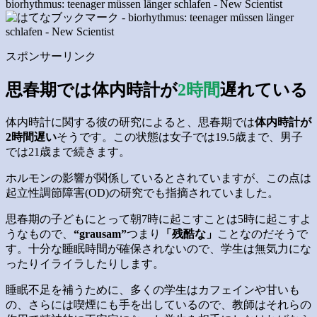
biorhythmus: teenager müssen länger schlafen - New Scientist
スポンサーリンク
思春期では体内時計が
2時間
遅れている
体内時計に関する彼の研究によると、思春期では
体内時計が
2時間遅い
そうです。この状態は女子では19.5歳まで、男子
では21歳まで続きます。
ホルモンの影響が関係しているとされていますが、この点は
起立性調節障害(OD)の研究でも指摘されていました。
思春期の子どもにとって朝7時に起こすことは5時に起こすよ
うなもので、
“grausam”
つまり
「残酷な」
ことなのだそうで
す。十分な睡眠時間が確保されないので、学生は無気力にな
ったりイライラしたりします。
睡眠不足を補うために、多くの学生はカフェインや甘いも
の、さらには喫煙にも手を出しているので、教師はそれらの