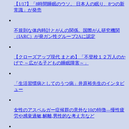
【1/17】「8時間睡眠のウソ。 日本人の眠り、8つの新
常識」が発売
不規則な体内時計とがんの関係。国際がん研究機関
（IARC）が発ガン性グループ2Aに認定
【クローズアップ現代 まとめ】「不登校１２万人のか
げで ～広がる子どもの睡眠障害～」
「生活習慣病としてのうつ病」井原裕先生のインタビ
ュー
女性のアスペルガー症候群の意外な10の特徴―慢性疲
労や感覚過敏,解離,男性的な考え方など