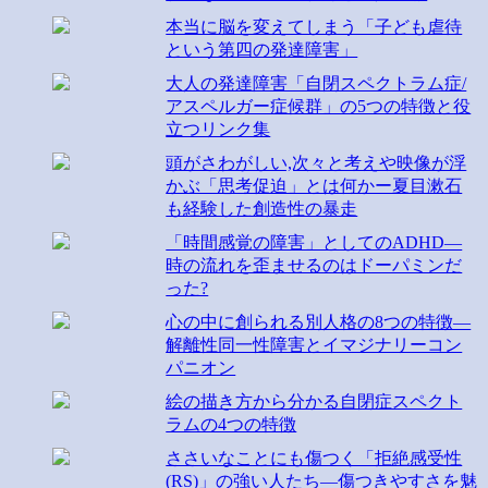
本当に脳を変えてしまう「子ども虐待
という第四の発達障害」
大人の発達障害「自閉スペクトラム症/
アスペルガー症候群」の5つの特徴と役
立つリンク集
頭がさわがしい,次々と考えや映像が浮
かぶ「思考促迫」とは何かー夏目漱石
も経験した創造性の暴走
「時間感覚の障害」としてのADHD―
時の流れを歪ませるのはドーパミンだ
った?
心の中に創られる別人格の8つの特徴―
解離性同一性障害とイマジナリーコン
パニオン
絵の描き方から分かる自閉症スペクト
ラムの4つの特徴
ささいなことにも傷つく「拒絶感受性
(RS)」の強い人たち―傷つきやすさを魅