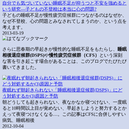
自分でも気づいていない睡眠不足が抑うつと不安を強めると
いう研究―子どもの不登校は本当に心の問題?
子どもの睡眠不足が慢性疲労症候群につながるのはなぜか、
なぜ不登校、心の問題とみなされてしまうのか、という点を
考えます。
2013-03-19
さらに思春期の早起きが慢性的な睡眠不足をもたらし、
睡眠
相後退症候群(DSPS)
や
慢性疲労症候群（CFS）
という深刻
な害を引き起こす場合があることは、このブログでたびたび
書いてきました。
夜眠れず朝起きられない「睡眠相後退症候群(DSPS)」にど
う対処するか(3)原因と予防
朝どうしても起きられない、夜なかなか寝つけない、一度眠
ると10時間以上目が覚めない、早起きしようと努力するとか
えって夜寝つけなくなる…。この記事はCFSに合併しやすい
病気、睡眠相後
2012-10-04