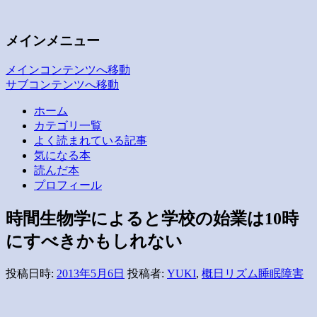
子どもの疲労と発達・愛着
いつも空が見えるから
メインメニュー
メインコンテンツへ移動
サブコンテンツへ移動
ホーム
カテゴリ一覧
よく読まれている記事
気になる本
読んだ本
プロフィール
時間生物学によると学校の始業は10時
にすべきかもしれない
投稿日時:
2013年5月6日
投稿者:
YUKI
,
概日リズム睡眠障害