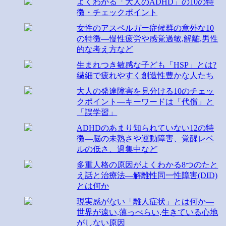
よくわかる「大人のADHD」の10の特
徴・チェックポイント
女性のアスペルガー症候群の意外な10
の特徴―慢性疲労や感覚過敏,解離,男性
的な考え方など
生まれつき敏感な子ども「HSP」とは?
繊細で疲れやすく創造性豊かな人たち
大人の発達障害を見分ける10のチェッ
クポイント―キーワードは「代償」と
「誤学習」
ADHDのあまり知られていない12の特
徴―脳の未熟さや運動障害、覚醒レベ
ルの低さ、過集中など
多重人格の原因がよくわかる8つのたと
え話と治療法―解離性同一性障害(DID)
とは何か
現実感がない「離人症状」とは何か―
世界が遠い,薄っぺらい,生きている心地
がしない原因