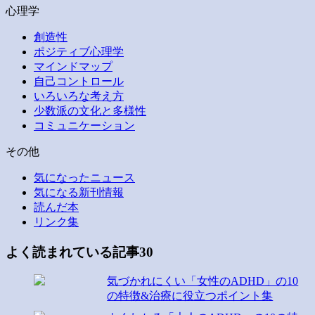
心理学
創造性
ポジティブ心理学
マインドマップ
自己コントロール
いろいろな考え方
少数派の文化と多様性
コミュニケーション
その他
気になったニュース
気になる新刊情報
読んだ本
リンク集
よく読まれている記事30
気づかれにくい「女性のADHD」の10
の特徴&治療に役立つポイント集