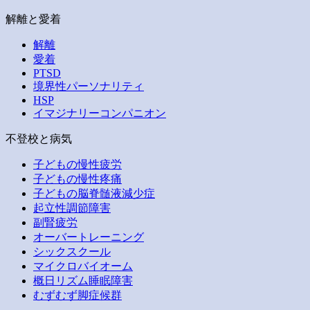
解離と愛着
解離
愛着
PTSD
境界性パーソナリティ
HSP
イマジナリーコンパニオン
不登校と病気
子どもの慢性疲労
子どもの慢性疼痛
子どもの脳脊髄液減少症
起立性調節障害
副腎疲労
オーバートレーニング
シックスクール
マイクロバイオーム
概日リズム睡眠障害
むずむず脚症候群