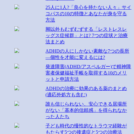
25人に1人?「良心を持たない人々」サイ
コパスの10の特徴とあなたが身を守る
方法
脚以外もむずむずする「レストレスレ
ッグス症候群」とは? 7つの症状と治療
法まとめ
ADHDの人にしかない素敵な7つの長所
―個性を才能に変えるには?
発達障害(ADHD/アスペルガー)で精神障
害者保健福祉手帳を取得する10のメリ
ットと申請方法
ADHDの治療に効果のある薬のまとめ
(適応外処方も含む)
誰も信じられない、安心できる居場所
がない「基本的信頼感」を得られなか
った人たち
子ども時代の慢性的なトラウマ経験が
もたらす5つの後遺症と5つの治療法