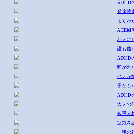
ADH
発達障
よくわ
ACE
25人
誰も信
ADH
頭がさ
他人が
子ども
ADH
大人の
多重人
空気を
「魂の