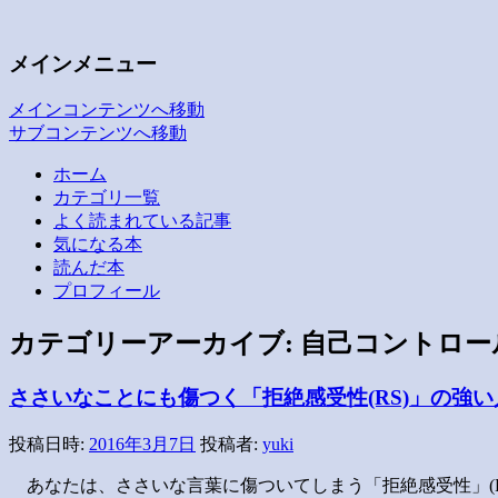
子どもの疲労と発達・愛着
いつも空が見えるから
メインメニュー
メインコンテンツへ移動
サブコンテンツへ移動
ホーム
カテゴリ一覧
よく読まれている記事
気になる本
読んだ本
プロフィール
カテゴリーアーカイブ:
自己コントロー
ささいなことにも傷つく「拒絶感受性(RS)」の強
投稿日時:
2016年3月7日
投稿者:
yuki
あなたは、ささいな言葉に傷ついてしまう「拒絶感受性」(