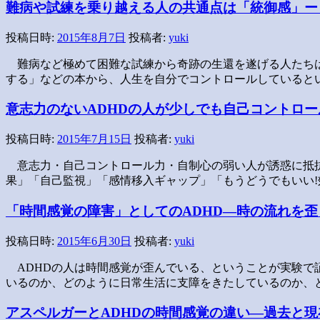
難病や試練を乗り越える人の共通点は「統御感」ー
投稿日時:
2015年8月7日
投稿者:
yuki
難病など極めて困難な試練から奇跡の生還を遂げる人たち
する」などの本から、人生を自分でコントロールしていると
意志力のないADHDの人が少しでも自己コントロー
投稿日時:
2015年7月15日
投稿者:
yuki
意志力・自己コントロール力・自制心の弱い人が誘惑に抵抗
果」「自己監視」「感情移入ギャップ」「もうどうでもいい
「時間感覚の障害」としてのADHD―時の流れを歪
投稿日時:
2015年6月30日
投稿者:
yuki
ADHDの人は時間感覚が歪んでいる、ということが実験で
いるのか、どのように日常生活に支障をきたしているのか、
アスペルガーとADHDの時間感覚の違い―過去と現