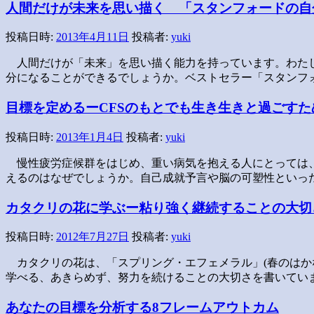
人間だけが未来を思い描く 「スタンフォードの自
投稿日時:
2013年4月11日
投稿者:
yuki
人間だけが「未来」を思い描く能力を持っています。わた
分になることができるでしょうか。ベストセラー「スタンフ
目標を定めるーCFSのもとでも生き生きと過ごすた
投稿日時:
2013年1月4日
投稿者:
yuki
慢性疲労症候群をはじめ、重い病気を抱える人にとっては
えるのはなぜでしょうか。自己成就予言や脳の可塑性といっ
カタクリの花に学ぶー粘り強く継続することの大切
投稿日時:
2012年7月27日
投稿者:
yuki
カタクリの花は、「スプリング・エフェメラル」(春のは
学べる、あきらめず、努力を続けることの大切さを書いてい
あなたの目標を分析する8フレームアウトカム