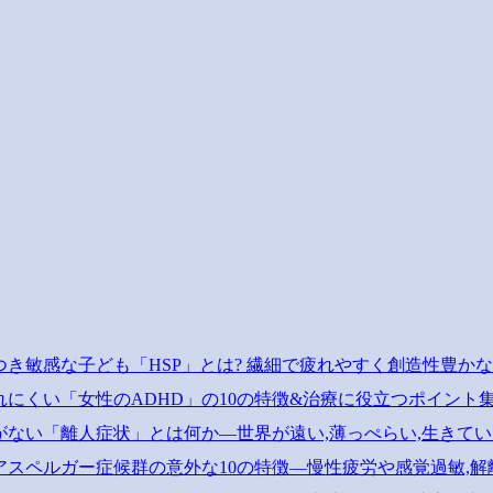
つき敏感な子ども「HSP」とは? 繊細で疲れやすく創造性豊か
れにくい「女性のADHD」の10の特徴&治療に役立つポイント
がない「離人症状」とは何か―世界が遠い,薄っぺらい,生きて
アスペルガー症候群の意外な10の特徴―慢性疲労や感覚過敏,解