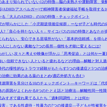
Dのあまり知られていない12の特徴―脳の未熟さや運動障害、覚
害(ADHD/アスペルガー)で精神障害者保健福祉手帳を取得する
かる「大人のADHD」の10の特徴・チェックポイント
研究が明らかにした「小児期逆境後症候群」ーなぜ子ども時代の
に1人?「良心を持たない人々」サイコパスの10の特徴とあなたが
じられない、安心できる居場所がない「基本的信頼感」を得ら
Dの人にしかない素敵な7つの長所―個性を才能に変えるには?
わがしい,次々と考えや映像が浮かぶ「思考促迫」とは何かー夏
怖い,信頼できない,人といると疲れるなどの理由―解離と対人過
時代の慢性的なトラウマ経験がもたらす5つの後遺症と5つの治
Dの治療に効果のある薬のまとめ(適応外処方も含む)
発達障害を見分ける10のチェックポイント―キーワードは「代
格の原因がよくわかる8つのたとえ話と治療法―解離性同一性障害(
読みすぎて疲れ果てる人たち「過剰同調性」とは何か
殺害」である性虐待・性暴力の7つの後遺症―子どもが性被害を