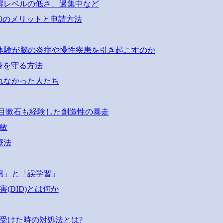
醒レベルの低さ、過集中など
10のメリットと申請方法
体験が脳の炎症や慢性疾患を引き起こすのか
身を守る方法
れなかった人たち
目漱石も経験した創造性の暴走
敏
療法
償」と「誤学習」
DID)とは何か
受けた時の対処法とは?