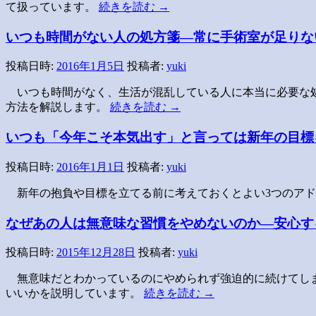
て扱っています。
続きを読む
→
いつも時間がない人の処方箋―常に手術室が足りな
投稿日時:
2016年1月5日
投稿者:
yuki
いつも時間がなく、生活が混乱している人に本当に必要な
方法を解説します。
続きを読む
→
いつも「今年こそ本気出す」と言っては新年の目標
投稿日時:
2016年1月1日
投稿者:
yuki
新年の抱負や目標を立てる前に考えておくとよい3つのア
なぜあの人は無意味な習慣をやめないのか―安心す
投稿日時:
2015年12月28日
投稿者:
yuki
無意味だとわかっているのにやめられず強迫的に続けてし
いいかを説明しています。
続きを読む
→