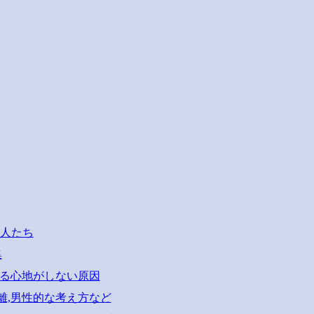
な人たち
集
いる心地がしない原因
離,男性的な考え方など