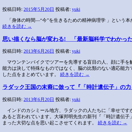
投稿日時:
2015年5月20日
投稿者:
yuki
「身体の時間―“今”を生きるための精神病理学 」という
続きを読む
→
思い描くなら脳が変わる! 「最新脳科学でわかっ
投稿日時:
2013年6月26日
投稿者:
yuki
マウンテンバイクでツアーを先導する盲目の人、顔に手を
能力は決して特殊なものではなく、脳の比類のない適応能力
した点をまとめています。
続きを読む
→
ラダック王国の末裔に倣って『「時計遺伝子」の力
投稿日時:
2013年6月20日
投稿者:
yuki
インドのカシミール地方、ラダックの人たちに「幸せです
あると言われています。大塚邦明先生の新刊『「時計遺伝子」
まった大切な点を思い起こさせてくれます。
続きを読む
→