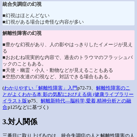
統合失調症の幻視
■幻視はほとんどない
■幻視がある場合は奇怪な内容が多い
解離性障害の幻視
■豊かな幻視があり、人の影やはっきりしたイメージが見え
る
■おおむね現実的な内容で、過去のトラウマのフラッシュバ
ックのこともある。
■天使・幽霊・小人・動物などが見えることもある
■空想の友達の幻視など、対話できる場合もある。
(
わかりやすい「解離性障害」入門
p72-73、
解離性障害のこ
とがよくわかる本 影の気配におびえる病 (健康ライブラリー
イラスト版)
p75、
解離新時代―脳科学,愛着,精神分析との融
合
p125などに基づく)
3.対人関係
三番目に取り上げるのは、統合失調症の人と解離性障害の人