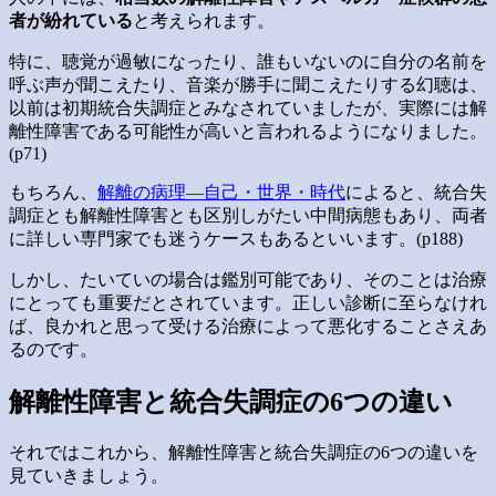
者が紛れている
と考えられます。
特に、聴覚が過敏になったり、誰もいないのに自分の名前を
呼ぶ声が聞こえたり、音楽が勝手に聞こえたりする幻聴は、
以前は初期統合失調症とみなされていましたが、実際には解
離性障害である可能性が高いと言われるようになりました。
(p71)
もちろん、
解離の病理―自己・世界・時代
によると、統合失
調症とも解離性障害とも区別しがたい中間病態もあり、両者
に詳しい専門家でも迷うケースもあるといいます。(p188)
しかし、たいていの場合は鑑別可能であり、そのことは治療
にとっても重要だとされています。正しい診断に至らなけれ
ば、良かれと思って受ける治療によって悪化することさえあ
るのです。
解離性障害と統合失調症の6つの違い
それではこれから、解離性障害と統合失調症の6つの違いを
見ていきましょう。