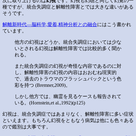
次に取り上げるのは
幻視
です。幻視も幻聴と同じく幻覚の一
種ですが、統合失調症と解離性障害とでは大きな違いがある
そうです。
解離新時代―脳科学,愛着,精神分析との融合
にはこう書かれ
ています。
他方の幻視はどうか。統合失調症においては少な
いとされる幻視は解離性障害では比較的多く聞か
れる。
また統合失調症の幻視が奇怪な内容であるのに対
し、解離性障害の幻視の内容はおおむね現実的
で、過去のトラウマのフラッシュバックという色
彩を持つ (Bremner,2009)。
しかし他方では、幽霊を見るケースも報告されて
いる。(Hornstein,et al.,1992)(p125)
幻視は、統合失調症ではあまりなく、解離性障害に多い症状
といえます。もちろん幻視をともなう病気は他にも色々ある
ので鑑別は大事です。