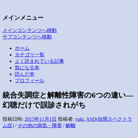
子どもの疲労と発達・愛着
いつも空が見えるから
メインメニュー
メインコンテンツへ移動
サブコンテンツへ移動
ホーム
カテゴリ一覧
よく読まれている記事
気になる本
読んだ本
プロフィール
統合失調症と解離性障害の6つの違い―
幻聴だけで誤診されがち
投稿日時:
2015年11月1日
投稿者:
yuki
,
ASD(自閉スペクトラ
ム症)
/
その他の病気・障害
/
解離