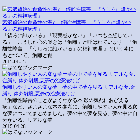
宮沢賢治の創造性の源? 「解離性障害―『うしろに誰かい
る』の精神病理」
「後ろに誰かいる」「現実感がない」「いつも空想してい
る」。こうした心の働きは「解離」と呼ばれています。『解
離性障害―「うしろに誰かいる」の精神病理 』という本に
もとづいて、解離と創
2015-01-15
解離しやすい人の変な夢ー夢の中で夢を見る,リアルな夢,金
縛り,体外離脱,悪夢の治療法など
「解離性障害のことがよくわかる本 影の気配におびえる
病」など、さまざまな本を参考に、解離しやすい人が見る変
な夢についてまとめました。夢の中で夢を見る、夢の中に自
分がいる、リアルな夢
2015-04-28