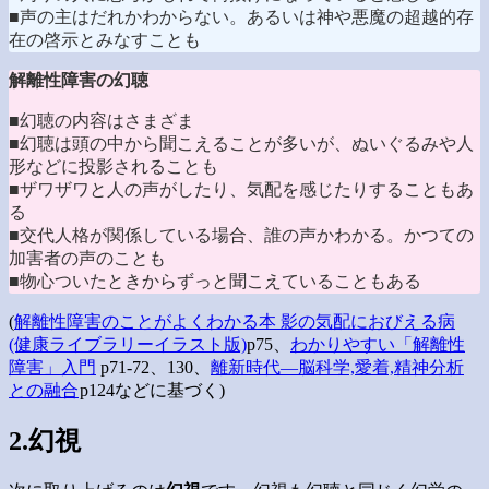
■声の主はだれかわからない。あるいは神や悪魔の超越的存
在の啓示とみなすことも
解離性障害の幻聴
■幻聴の内容はさまざま
■幻聴は頭の中から聞こえることが多いが、ぬいぐるみや人
形などに投影されることも
■ザワザワと人の声がしたり、気配を感じたりすることもあ
る
■交代人格が関係している場合、誰の声かわかる。かつての
加害者の声のことも
■物心ついたときからずっと聞こえていることもある
(
解離性障害のことがよくわかる本 影の気配におびえる病
(健康ライブラリーイラスト版)
p75、
わかりやすい「解離性
障害」入門
p71-72、130、
離新時代―脳科学,愛着,精神分析
との融合
p124などに基づく)
2.幻視