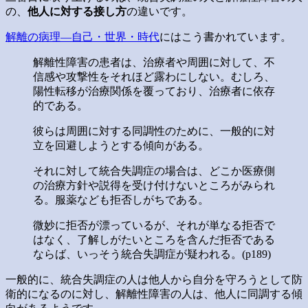
の、
他人に対する接し方
の違いです。
解離の病理―自己・世界・時代
にはこう書かれています。
解離性障害の患者は、治療者や周囲に対して、不
信感や攻撃性をそれほど露わにしない。むしろ、
陽性転移が治療関係を覆っており、治療者に依存
的である。
彼らは周囲に対する同調性のために、一般的に対
立を回避しようとする傾向がある。
それに対して統合失調症の場合は、どこか医療側
の治療方針や説得を受け付けないところがみられ
る。服薬なども拒否しがちである。
微妙に拒否が漂っているが、それが単なる拒否で
はなく、了解しがたいところを含んだ拒否である
ならば、いっそう統合失調症が疑われる。(p189)
一般的に、統合失調症の人は他人から自分を守ろうとして防
衛的になるのに対し、解離性障害の人は、他人に同調する傾