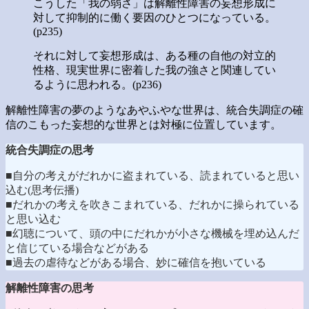
こうした「我の弱さ」は解離性障害の妄想形成に
対して抑制的に働く要因のひとつになっている。
(p235)
それに対して妄想形成は、ある種の自他の対立的
性格、現実世界に密着した我の強さと関連してい
るように思われる。(p236)
解離性障害の夢のようなあやふやな世界は、統合失調症の確
信のこもった妄想的な世界とは対極に位置しています。
統合失調症の思考
■自分の考えがだれかに盗まれている、読まれていると思い
込む(思考伝播)
■だれかの考えを吹きこまれている、だれかに操られている
と思い込む
■幻聴について、頭の中にだれかが小さな機械を埋め込んだ
と信じている場合などがある
■過去の虐待などがある場合、妙に確信を抱いている
解離性障害の思考