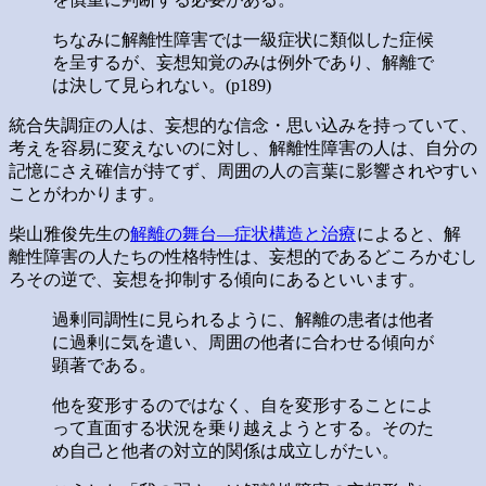
ちなみに解離性障害では一級症状に類似した症候
を呈するが、妄想知覚のみは例外であり、解離で
は決して見られない。(p189)
統合失調症の人は、妄想的な信念・思い込みを持っていて、
考えを容易に変えないのに対し、解離性障害の人は、自分の
記憶にさえ確信が持てず、周囲の人の言葉に影響されやすい
ことがわかります。
柴山雅俊先生の
解離の舞台―症状構造と治療
によると、解
離性障害の人たちの性格特性は、妄想的であるどころかむし
ろその逆で、妄想を抑制する傾向にあるといいます。
過剰同調性に見られるように、解離の患者は他者
に過剰に気を遣い、周囲の他者に合わせる傾向が
顕著である。
他を変形するのではなく、自を変形することによ
って直面する状況を乗り越えようとする。そのた
め自己と他者の対立的関係は成立しがたい。