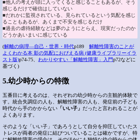
■他人の考えが頭に入ってくると感じることもあるが、そう
感じるだけで確信はしていない
■だれかに監視されている、見られているという気配を感じ
ることもあるが、あくまで不安を感じるだけ
■過去の虐待経験などは夢のようにとらえ、現実だったのか
どうかあいまいに感じている
(
解離の病理―自己・世界・時代
p189
解離性障害のことが
よくわかる本 影の気配におびえる病 (健康ライブラリーイラ
スト版)
p74-75、
わかりやすい「解離性障害」入門
p72などに
基づく)
5.幼少時からの特徴
五番目に考えるのは、それぞれの幼少時からの主観的体験で
す。統合失調症の人も、解離性障害の人も、発症前の子ども
時代から手のかからない
「いい子」
だったと言われることが
よくあります。
そのような「いい子」であろうとして自分を抑圧していたス
トレスが両者の発症に結びついていることは確かですが、特
に解離性障害の場合は、そのほかにも独特な幼少時からの体