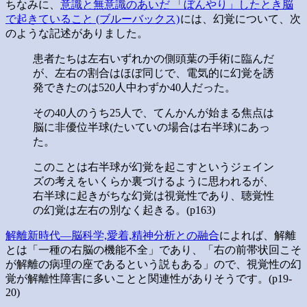
ちなみに、
意識と無意識のあいだ 「ぼんやり」したとき脳
で起きていること (ブルーバックス)
には、幻覚について、次
のような記述がありました。
患者たちは左右いずれかの側頭葉の手術に臨んだ
が、左右の割合はほぼ同じで、電気的に幻覚を誘
発できたのは520人中わずか40人だった。
その40人のうち25人で、てんかんが始まる焦点は
脳に非優位半球(たいていの場合は右半球)にあっ
た。
このことは右半球が幻覚を起こすというジェイン
ズの考えをいくらか裏づけるように思われるが、
右半球に起きがちな幻覚は視覚性であり、聴覚性
の幻覚は左右の別なく起きる。(p163)
解離新時代―脳科学,愛着,精神分析との融合
によれば、解離
とは「一種の右脳の機能不全」であり、「右の前帯状回こそ
が解離の病理の座であるという説もある」ので、視覚性の幻
覚が解離性障害に多いことと関連性がありそうです。(p19-
20)