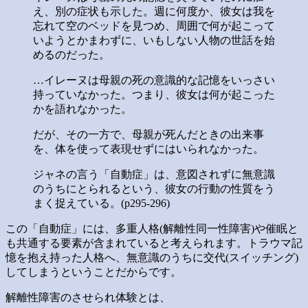
え、別の症状も示した。週に何度か、彼女は我を
忘れて空のベッドを見つめ、周囲で何が起こって
いようとかまわずに、いもしない人物の世話を始
めるのだった。
…イレーヌは母親の死の意識的な記憶をいっさい
持っていなかった。つまり、彼女は何が起こった
かを語れなかった。
だが、その一方で、母親が死んだときの出来事
を、体を使って表現せずにはいられなかった。
ジャネの言う「自動症」は、意図されずに無意識
のうちにとられるという、彼女の行動の性質をう
まく捉えている。(p295-296)
この「自動症」には、多重人格(解離性同一性障害)や催眠と
も共通する要素が含まれていると考えられます。トラウマ記
憶を抱え持った人格へ、無意識のうちに交代(スイッチング)
してしまうということだからです。
解離性障害のさせられ体験とは、