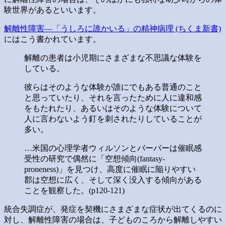
験世界があるといいます。
解離性障害―「うしろに誰かいる」の精神病理 (ちくま新書)
にはこう書かれています。
解離の患者は小児期にさまざまな不思議な体験を
している。
彼らはそのような体験が誰にでもある普通のこと
と思っていたり、それを言ったために人に違和感
をもたれたり、あるいはそのような体験について
人に言わないよう釘を刺されたりしていることが
多い。
…米国の心理学者ウィルソンとバーバーは催眠感
受性の研究で偶然に「空想傾向(fantasy-
proneness)」を見つけ、高度に催眠に陥りやすい
郡は空想に広く、そして深く没入する傾向がある
ことを観察した。(p120-121)
統合失調症が、発症を契機にさまざまな症状が出てくるのに
対し、解離性障害の場合は、子どものころから解離しやすい