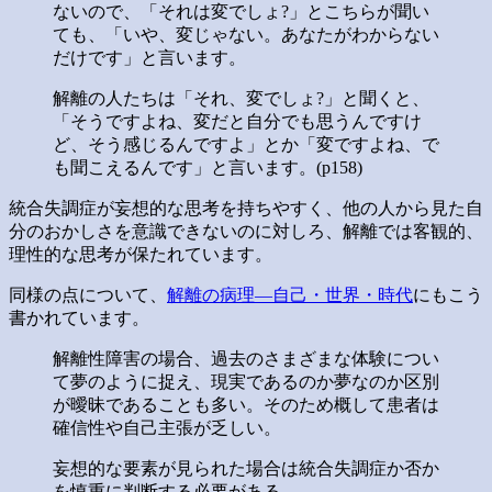
ないので、「それは変でしょ?」とこちらが聞い
ても、「いや、変じゃない。あなたがわからない
だけです」と言います。
解離の人たちは「それ、変でしょ?」と聞くと、
「そうですよね、変だと自分でも思うんですけ
ど、そう感じるんですよ」とか「変ですよね、で
も聞こえるんです」と言います。(p158)
統合失調症が妄想的な思考を持ちやすく、他の人から見た自
分のおかしさを意識できないのに対しろ、解離では客観的、
理性的な思考が保たれています。
同様の点について、
解離の病理―自己・世界・時代
にもこう
書かれています。
解離性障害の場合、過去のさまざまな体験につい
て夢のように捉え、現実であるのか夢なのか区別
が曖昧であることも多い。そのため概して患者は
確信性や自己主張が乏しい。
妄想的な要素が見られた場合は統合失調症か否か
を慎重に判断する必要がある。