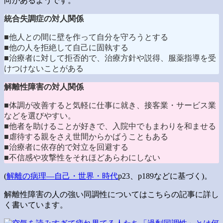
向があるようです。
統合失調症の対人関係
■他人との間に壁を作って自分を守ろうとする
■他の人を拒絶して自己に固執する
■治療者に対して拒否的で、治療方針や説得、服薬指導を受
けつけないことがある
解離性障害の対人関係
■体調が改善すると気軽に仕事に就き、接客業・サービス業
などを選びやすい。
■他者を助けることが好きで、入院中でもまわりを和ませる
■虐待する親をさえ世間からかばうこともある
■治療者に依存的で対立を回避する
■不信感や攻撃性をそれほどあらわにしない
(
解離の病理―自己・世界・時代
p23、p189などに基づく)。
解離性障害の人の強い同調性についてはこちらの記事に詳し
く書いています。