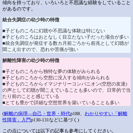
傾向を持っており、いろいろと不思議な経験をしていること
があるのです。
統合失調症の幼少時の特徴
■子どものころに幻聴や不思議な体験は特にない
■子どものころはおとなしく目立たない子だった場合が多い
■統合失調症が発症する数カ月前ごろから前兆として幻聴が
聞こえ出すので、恐れや苦痛が強い
解離性障害の幼少時の特徴
■子どものころから独特な夢の体験がみられる
■子どものころから空想に没入する傾向がみられる
■子どものころからイマジナリーコンパニオン(空想の友達)
の声として幻聴が聞こえていることも多いので、日常的で当
たり前のことと感じている
■とても豊かで詳細な空想世界を築いていることも多い
(
解離の病理―自己・世界・時代
p188、
わかりやすい「解離
性障害」入門
p130-131などに基づく)
この点については以下の記事も参考にしてください。