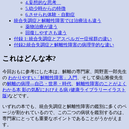
4.妄想的な思考
5.幼少時からの特徴
6.させられ体験・自動症
統合失調症と解離性障害では治療法も違う
薬物治療が違う
回復しやすさも違う
付録 1: 統合失調症とアスペルガー症候群の違い
付録2:統合失調症と解離性障害の病理学的な違い
これはどんな本?
今回おもに参考にした本は、解離の専門家、岡野憲一郎先生
の
わかりやすい「解離性障害」入門
、そして柴山雅俊先生
の
解離の病理―自己・世界・時代
、
解離性障害のことがよく
わかる本 影の気配におびえる病 (健康ライブラリーイラスト
版)
などです。
いずれの本でも、統合失調症と解離性障害の鑑別に多くのペ
ージが割かれているので、この二つの病状を鑑別するのは、
専門家にとっても重要なポイントであることがうかがえま
す。