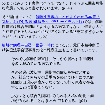
のようにみえても実際はそうではなく、じゅうぶん回復可能
な病態」であると書かれています。(p199)
その理由について、
解離性障害のことがよくわかる本 影の
気配におびえる病 (健康ライブラリーイラスト版)
では、解離
性障害は統合失調症のような脳の病気ではなく、健康な人に
も存在するありふれた症状が強く出ている状態にすぎないか
らだとされています。(p56)
解離の病理―自己・世界・時代
によると、元日本精神病理・
精神療法学会理事長の松本雅彦先生もこう書いています。
それでも解離性障害は、そこから脱出する可能性
を多く秘めている病気である。
その経過は波状性、周期性の症状を特徴とする
が、社会で何らかの居場所を築いてゆくにつれ解
離症状出現の頻度が少なくなって行く患者が存在
することは否定できない。
少なくとも統合失調症にみられる人格の硬化・崩
壊がみられることはきわめて稀である。(p21)