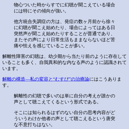
物心ついた時からすでに幻聴が聞こえている場合
には特にその傾向が強い。
他方統合失調症の方は、発症の数ヶ月前から徐々
に幻聴が聞こえ始めたり、場合によってはある日
突然声が聞こえ始めたりすることが普通であり、
またその声により日常生活もままならないほど苦
痛や怯えを感じていることが多い。
解離性障害の幻聴は、幼少期から当たり前のように存在して
いることも多く、自我異和的な内なる声のように認識されて
います。
解離の構造―私の変容と“むすび”の治療論
にはこうありま
す。
解離性の幻聴で多いのは単に自分の考えが誰かの
声として聴こえてくるという形式である。
そこには知られるはずのない自分の思考内容がど
ういうわけか他者の声として聴こえるという唐突
な不意打ちはない。