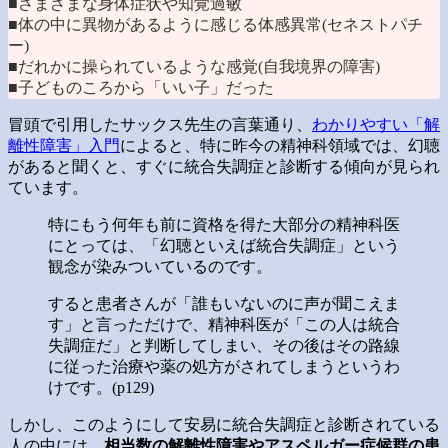
■さまざまな身体症状や知覚過敏
■体の中に異物があるように感じる体感異常(セネストパチ
ー)
■だれかに操られているような感覚(自我境界の障害)
■子どものころから「いい子」だった
冒頭で引用したサックス先生の言葉通り、
わかりやすい「解
離性障害」入門
によると、特に昨今の精神科領域では、幻聴
があると聞くと、すぐに統合失調症と診断する傾向が見られ
ています。
特にもう何年も前に資格を得た大部分の精神科医
にとっては、「幻聴といえば統合失調症」という
観念が染みついているのです。
すると患者さんが「誰もいないのに声が聞こえま
す」と言っただけで、精神科医が「この人は統合
失調症だ」と判断してしまい、その後はその路線
に従った治療や薬の処方がされてしまうというわ
けです。(p129)
しかし、このようにして安易に統合失調症と診断されている
人の中には、
相当数の解離性障害やアスペルガー症候群の患