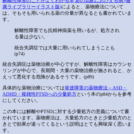
解離性障害のことがよくわかる本 影の気配におびえる病 (健
康ライブラリーイラスト版)
によると、薬物療法について
は、そもそも用いられる薬の分量が異なるとも書かれていま
す。
解離性障害でも抗精神病薬を用いるが、処方され
る量は少ない。
統合失調症では大量に用いられてしまうことも
(p74)
統合失調症は薬物治療が中心ですが、解離性障害はカウンセ
リングが中心で、長期間・大量の薬物治療が施されると、か
えって悪化する危険があるそうです。(p89)
具体的な薬物治療については
発達障害の薬物療法－ASD・
ADHD・複雑性PTSDへの少量処方
という本のp84からを参考
にしてください。
この本には解離やPTSDに対する少量処方の意義について書
かれています。薬物療法は、大量処方のときと少量処方のと
きとで効果が違ってくるという説明はとても興味深く思いま
す。