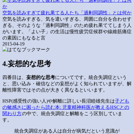
空気を読みすぎて疲れ果てる人たち「過剰同調性」とは何か
空気を読みすぎる、気を遣いすぎる、周囲に自分を合わせす
ぎる、そのような「過剰同調性」のため疲れ果ててしまう人
がいます。「よい子」の生活は慢性疲労症候群や線維筋痛症
の素因にもなると言
2015-04-19
4.妄想的な思考
四番目は、
妄想的な思考
についてです。統合失調症という
と、思い込み・確信などの妄想がよく知られていますが、解
離性障害ではその点が大きく異なるといいます。
HSP(感受性の強い人)や解離に詳しい長沼睦雄先生は
子ども
の敏感さに困ったら読む本: 児童精神科医が教えるHSCとの
関わり方
の中で、統合失調症と解離をこう区別していま
す。
統合失調症がある人は自分が病気だという意識が