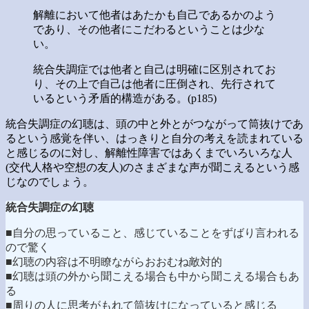
解離において他者はあたかも自己であるかのよう
であり、その他者にこだわるということは少な
い。
統合失調症では他者と自己は明確に区別されてお
り、その上で自己は他者に圧倒され、先行されて
いるという矛盾的構造がある。(p185)
統合失調症の幻聴は、頭の中と外とがつながって筒抜けであ
るという感覚を伴い、はっきりと自分の考えを読まれている
と感じるのに対し、解離性障害ではあくまでいろいろな人
(交代人格や空想の友人)のさまざまな声が聞こえるという感
じなのでしょう。
統合失調症の幻聴
■自分の思っていること、感じていることをずばり言われる
ので驚く
■幻聴の内容は不明瞭ながらおおむね敵対的
■幻聴は頭の外から聞こえる場合も中から聞こえる場合もあ
る
■周りの人に思考がもれて筒抜けになっていると感じる