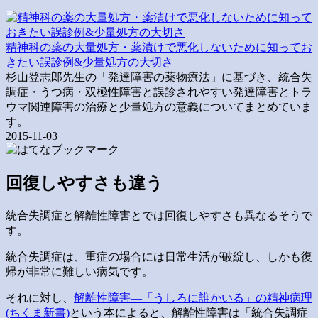
精神科の薬の大量処方・薬漬けで悪化しないために知ってお
きたい誤診例&少量処方の大切さ
杉山登志郎先生の「発達障害の薬物療法」に基づき、統合失
調症・うつ病・双極性障害と誤診されやすい発達障害とトラ
ウマ関連障害の治療と少量処方の意義についてまとめていま
す。
2015-11-03
回復しやすさも違う
統合失調症と解離性障害とでは回復しやすさも異なるそうで
す。
統合失調症は、重症の場合には日常生活が破綻し、しかも復
帰が非常に難しい病気です。
それに対し、
解離性障害―「うしろに誰かいる」の精神病理
(ちくま新書)
という本によると、解離性障害は「統合失調症