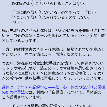
為体験のように「させられる」ことはない。
「自に他を取り入れている」のであって、「自が
他によって取り入れられている」のではない。
(p150)
統合失調症のさせられ体験は、だれかに思考を先取りされて
いる、自分のコントロールを奪われているといった妄想と関
連しているようです。
一方、解離性障害のさせられ体験は、解離されていて意識し
ていないトラウマ記憶による「再演」なのでしょう。
つまり、潜在的な感覚記憶(手続き記憶)として保存されてい
るトラウマの記憶が、過去のトラウマ経験を思い出させるよ
うな状況に直面したときに無意識のうちに活性化し、そのと
きの感情や行動を勝手に再現してしまう、ということです。
身体はトラウマを記録する――脳・心・体のつながりと回復
のための手法
では、解離の「自動症」について、具体的に
こう説明されています。
イレーヌは母親の死の記憶を失っていたのに加