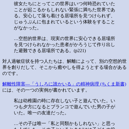
彼女たちにとってこの世界はいつ何時恐れていた
ことが起こるかもしれない緊張に満ちた世界であ
る。安心して落ち着ける居場所を見つけられず、
じゅうぶんに包まれているという体験をすること
がなかった。
…空想的世界は、現実の世界に安心できる居場所
を見つけられなかった患者がかろうじて作り出し
た避難できる居場所である。(p221)
対人過敏症状を持つ人たちは、解離によって、別の空想的世
界を創りだして、そこから癒やしを得ようとする場合がある
のです。
解離性障害―「うしろに誰かいる」の精神病理 (ちくま新書)
には、その一つの実例が書かれています。
私は幼稚園の時に存在しない子と遊んでいた。い
つも夕方になるとブランコで遊んでいた男の子が
いた。唯一の友達だった。
…その子は唯一「私と同類かもしれない」と思っ