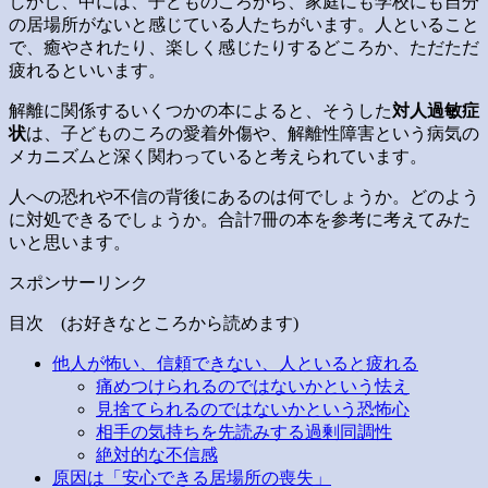
しかし、中には、子どものころから、家庭にも学校にも自分
の居場所がないと感じている人たちがいます。人といること
で、癒やされたり、楽しく感じたりするどころか、ただただ
疲れるといいます。
解離に関係するいくつかの本によると、そうした
対人過敏症
状
は、子どものころの愛着外傷や、解離性障害という病気の
メカニズムと深く関わっていると考えられています。
人への恐れや不信の背後にあるのは何でしょうか。どのよう
に対処できるでしょうか。合計7冊の本を参考に考えてみた
いと思います。
スポンサーリンク
目次 (お好きなところから読めます)
他人が怖い、信頼できない、人といると疲れる
痛めつけられるのではないかという怯え
見捨てられるのではないかという恐怖心
相手の気持ちを先読みする過剰同調性
絶対的な不信感
原因は「安心できる居場所の喪失」