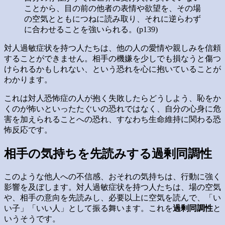
ことから、目の前の他者の表情や欲望を、その場
の空気とともにつねに読み取り、それに逆らわず
に合わせることを強いられる。(p139)
対人過敏症状を持つ人たちは、他の人の愛情や親しみを信頼
することができません。相手の機嫌を少しでも損なうと傷つ
けられるかもしれない、という恐れを心に抱いていることが
わかります。
これは対人恐怖症の人が抱く失敗したらどうしよう、恥をか
くのが怖いといったたぐいの恐れではなく、自分の心身に危
害を加えられることへの恐れ、すなわち生命維持に関わる恐
怖反応です。
相手の気持ちを先読みする過剰同調性
このような他人への不信感、おそれの気持ちは、行動に強く
影響を及ぼします。対人過敏症状を持つ人たちは、場の空気
や、相手の意向を先読みし、必要以上に空気を読んで、「い
い子」「いい人」として振る舞います。これを
過剰同調性
と
いうそうです。