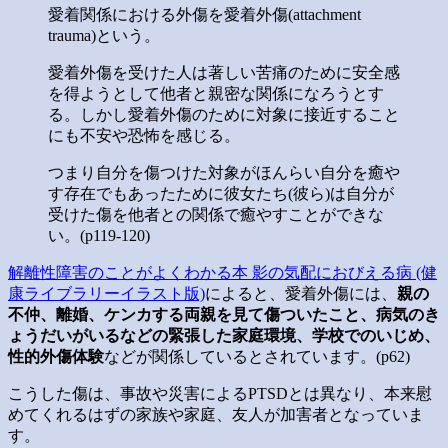
愛着関係における外傷を愛着外傷(attachment
trauma)という。
愛着外傷を受けた人は著しい苦痛のために安全感
を得ようとして他者と親密な関係になろうとす
る。しかし愛着外傷のために対象に接近すること
にも不安や恐怖を感じる。
つまり自分を傷つけた対象がほんらい自分を癒や
す存在でもあったために彼女たち(彼ら)は自分が
受けた傷を他者との関係で癒やすことができな
い。(p119-120)
解離性障害のことがよくわかる本 影の気配におびえる病 (健
康ライブラリーイラスト版)
によると、愛着外傷には、
親の
不仲、離婚、ケンカする両親を見て傷ついたこと、病気のき
ょうだいがいるなどの緊張した家庭環境、学校でのいじめ、
性的外傷体験
などが関係しているとされています。(p62)
こうした傷は、事故や災害によるPTSDとは異なり、本来慰
めてくれるはずの家族や家庭、友人が加害者となっていま
す。