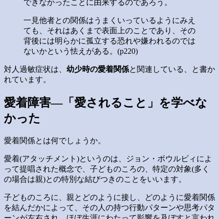
できなかったことに由来するのであろう。
一見他者との関係はうまくいっているようにみえ
ても、それはあくまで表面上のことであり、その
背後には明らかに孤立する恐れや嫌われるのでは
ないかという怯えがある。(p220)
対人過敏症状は、
幼少時の愛着関係
と関連している、と書か
れています。
愛着障害―「愛されること」を学べな
かった
愛着関係とは何でしょうか。
愛着(アタッチメント)というのは、ジョン・ボウルビィによ
って提唱された概念で、子どものころの、特定の対象(多く
の場合は親)との特別な結びつきのことをいいます。
子どものころに、親とどのように接し、どのように愛着関係
を結んだかによって、その人の持つ行動パターンや思考パタ
ーンが左右され、ほぼ生涯にわたって影響を及ぼすと言われ