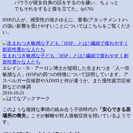
パウラが彼女自身の話をするのを嫌い、ちょっと
でもそれをすると腹を立てた。(p176)
HSPの人が、感受性の強さゆえに、愛着(アタッチメント)へ
の強い影響を受けやすいことについてはこちらをご覧くださ
い。
生まれつき敏感な子ども「HSP」とは? 繊細で疲れやすく創
造性豊かな人たち
エレイン・N・アーロン博士が提唱した生まれつき「人一倍
敏感な人」(HSP)の四つの特徴について説明しています。ア
スペルガー症候群やADHDと何が違うか、また慢性疲労症候
群などの体調
2016-10-21
このような複雑な事情の絡み合う子供時代の
「安心できる居
場所の喪失」
こそが解離や対人過敏症状を招いているようで
す。