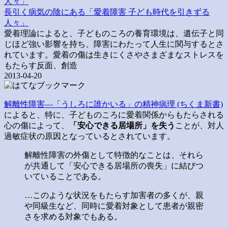
長引く病気の陰にある「愛着障害 子ども時代を引きずる
人々」
愛着理論によると、子どものころの養育環境は、遺伝子と同
じほど強い影響を持ち、障害にわたって人生に関与するとさ
れています。愛着の傷は生きにくさやさまざまなストレスを
もたらす反面、創造
2013-04-20
解離性障害―「うしろに誰かいる」の精神病理 (ちくま新書)
によると、特に、子どものころに愛着関係からもたらされる
心の傷によって、
「安心できる居場所」を失う
ことが、対人
過敏症状の原因となっているとされています。
解離性障害の外傷として特徴的なことは、それら
が共通して「安心できる居場所の喪失」に結びつ
いていることである。
…このような状況をもたらす加害者の多くが、親
や同級生など、同時に愛着対象として患者が親密
さを求める対象でもある。