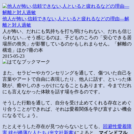
他人が怖い,信頼できない,人といると疲れるなどの理由―解
離と対人過敏
人が怖い、だれにも気持ちを打ち明けられない、だれも信じ
られない…そう感じるのは、子どものころの「安心できる居
場所の喪失」が影響しているのかもしれまらせん。「解離の
構造」ほか7冊の本
2015-05-23
また、セラピーやカウンセリングを通して、傷ついた自己を
言葉やアートで自由に表現したり、他人に話す、といった体
験が、癒やしのきっかけになることもあります。今までだれ
にも言えなかった体験を話す場を作るのです。
そうした行動を通して、自分を受け止めてくれる存在とめぐ
り合うことができれば、それは愛着関係を学び直すよい機会
になるでしょう。
たとえそうした存在が見つからないとしても、
回避性愛着障
害 絆が稀薄な人たち (光文社新書)
によると、
マインドフル