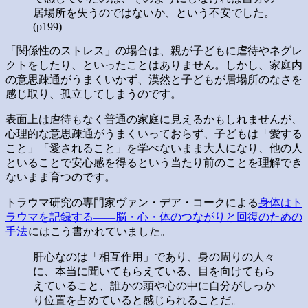
居場所を失うのではないか、という不安でした。
(p199)
「関係性のストレス」の場合は、親が子どもに虐待やネグレ
クトをしたり、といったことはありません。しかし、家庭内
の意思疎通がうまくいかず、漠然と子どもが居場所のなさを
感じ取り、孤立してしまうのです。
表面上は虐待もなく普通の家庭に見えるかもしれませんが、
心理的な意思疎通がうまくいっておらず、子どもは「愛する
こと」「愛されること」を学べないまま大人になり、他の人
といることで安心感を得るという当たり前のことを理解でき
ないまま育つのです。
トラウマ研究の専門家ヴァン・デア・コークによる
身体はト
ラウマを記録する――脳・心・体のつながりと回復のための
手法
にはこう書かれていました。
肝心なのは「相互作用」であり、身の周りの人々
に、本当に聞いてもらえている、目を向けてもら
えていること、誰かの頭や心の中に自分がしっか
り位置を占めていると感じられることだ。