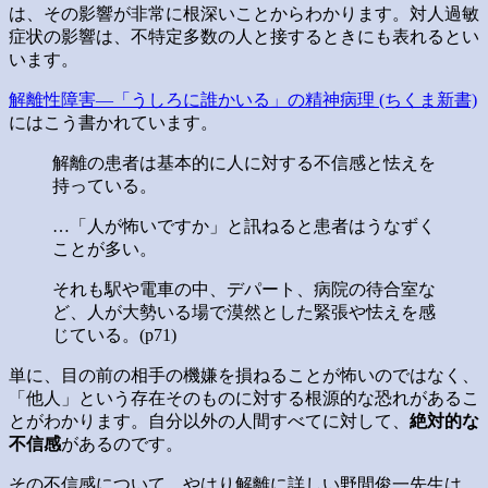
は、その影響が非常に根深いことからわかります。対人過敏
症状の影響は、不特定多数の人と接するときにも表れるとい
います。
解離性障害―「うしろに誰かいる」の精神病理 (ちくま新書)
にはこう書かれています。
解離の患者は基本的に人に対する不信感と怯えを
持っている。
…「人が怖いですか」と訊ねると患者はうなずく
ことが多い。
それも駅や電車の中、デパート、病院の待合室な
ど、人が大勢いる場で漠然とした緊張や怯えを感
じている。(p71)
単に、目の前の相手の機嫌を損ねることが怖いのではなく、
「他人」という存在そのものに対する根源的な恐れがあるこ
とがわかります。自分以外の人間すべてに対して、
絶対的な
不信感
があるのです。
その不信感について、やはり解離に詳しい野間俊一先生は、