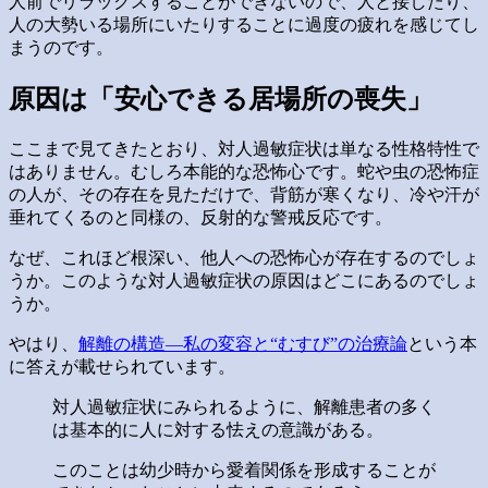
人前でリラックスすることができないので、人と接したり、
人の大勢いる場所にいたりすることに過度の疲れを感じてし
まうのです。
原因は「安心できる居場所の喪失」
ここまで見てきたとおり、対人過敏症状は単なる性格特性で
はありません。むしろ本能的な恐怖心です。蛇や虫の恐怖症
の人が、その存在を見ただけで、背筋が寒くなり、冷や汗が
垂れてくるのと同様の、反射的な警戒反応です。
なぜ、これほど根深い、他人への恐怖心が存在するのでしょ
うか。このような対人過敏症状の原因はどこにあるのでしょ
うか。
やはり、
解離の構造―私の変容と“むすび”の治療論
という本
に答えが載せられています。
対人過敏症状にみられるように、解離患者の多く
は基本的に人に対する怯えの意識がある。
このことは幼少時から愛着関係を形成することが