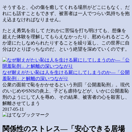
そうすると、心の傷を癒してくれる場所がどこにもなく、だ
れにも話すこともできず、被害者は一人でつらい気持ちを抱
え込まなければなりません。
たとえ勇気を出して だれかに苦悩を打ち明けても、想像を
超えた体験を理解してもらえなかったり、慰められるどころ
か逆にたしなめられたりすることを繰り返し、この世界に自
分はひとりぼっちなのだ、という絶望を深めていくのです。
なぜ耐えがたい恥は人を生ける屍にしてしまうのか―「公開
羞恥刑」と解離の深いつながり
公衆の面前で恥をかかせるという刑罰「公開羞恥刑」。現代
のいじめやSNSの炎上、子ども虐待などが、いかに公開羞恥
刑のようにして人を辱め、その結果、被害者の心を殺害し、
解離させてしまう
2017-05-11
関係性のストレス―「安心できる居場