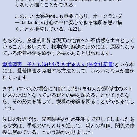
りありと描くことができる。
このことは治療的にも重要であり、オークランダ
ーOaklander,v.は心の中に安心できる場所を思い描
くことを推奨している。(p221)
もちろん、空想的世界は現実の他者への不信感を土台として
いることも多いので、根本的な解決のためには、原因となっ
ている愛着外傷を癒やす必要があると思われます。
愛着障害 子ども時代を引きずる人々 (光文社新書)
という本
には、愛着障害を克服する方法として、いろいろな点が書か
れています。
まず、(すべての場合に可能とは限りませんが)関係性のスト
レスの原因となっている親との絆を深めることができるな
ら、その努力を通して、愛着の修復を図ることができるでし
ょう。
先日の報道では、愛着障害のため犯罪まで犯してしまったあ
る少女は、手紙のやりとりを通して、親との和解、関係の修
復に努めている、という話がありました。