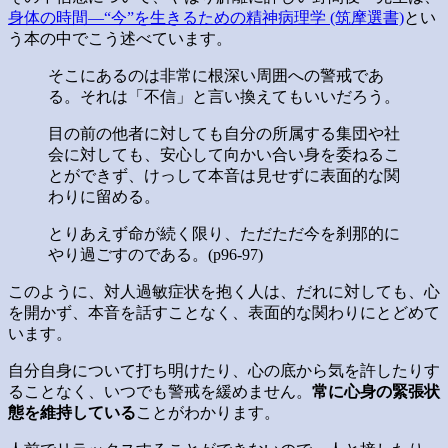
身体の時間―“今”を生きるための精神病理学 (筑摩選書)
とい
う本の中でこう述べています。
そこにあるのは非常に根深い周囲への警戒であ
る。それは「不信」と言い換えてもいいだろう。
目の前の他者に対しても自分の所属する集団や社
会に対しても、安心して向かい合い身を委ねるこ
とができず、けっして本音は見せずに表面的な関
わりに留める。
とりあえず命が続く限り、ただただ今を刹那的に
やり過ごすのである。(p96-97)
このように、対人過敏症状を抱く人は、だれに対しても、心
を開かず、本音を話すことなく、表面的な関わりにとどめて
います。
自分自身について打ち明けたり、心の底から気を許したりす
ることなく、いつでも警戒を緩めません。
常に心身の緊張状
態を維持している
ことがわかります。