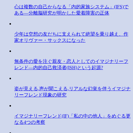
心は複数の自己からなる「内的家族システム」(IFS)で
ある―分離脳研究が明かした愛着障害の正体
少年は空想の友だちに支えられて絶望を乗り越え、作
家オリヴァー・サックスになった
無条件の愛を注ぐ親友・恋人としてのイマジナリーフ
レンド―内的自己救済者(ISH)という起源?
姿が見える,声が聞こえる,リアルな幻覚を伴うイマジナ
リーフレンド現象の研究
イマジナリーフレンド(IF)「私の中の他人」をめぐる更
なる4つの考察