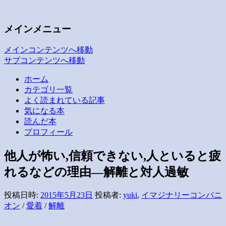
子どもの疲労と発達・愛着
いつも空が見えるから
メインメニュー
メインコンテンツへ移動
サブコンテンツへ移動
ホーム
カテゴリ一覧
よく読まれている記事
気になる本
読んだ本
プロフィール
他人が怖い,信頼できない,人といると疲
れるなどの理由―解離と対人過敏
投稿日時:
2015年5月23日
投稿者:
yuki
,
イマジナリーコンパニ
オン
/
愛着
/
解離