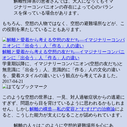
解離性障害の患者さんでは、大人になってもイマ
ジナリーコンパニオンの存在によって心のバラン
スを保っている場合があります。
もちろん、空想の人物ではなく、空想の避難場所などが、こ
の役割を果たしていることもあります。
解離と愛着から考える空想の友だち―イマジナリーコンパニ
オンに「出会う」人「作る」人の違い
学童期以降に、イマジナリーコンパニオン(空想の友だち)と
無意識に「出会う」人、意識的に「作る」人の文化の違い
を、愛着スタイルの違いという観点から考えてみました。
2017-04-21
このような空想の世界は、一見、対人過敏症状からの逃避に
すぎず、問題から目を背けているように思われるかもしれま
せん。しかし
解離の構造―私の変容と“むすび”の治療論
によ
ると、こうした能力が支えになることが認められています。
解離の人々はこのように空想的避難場所を心にあ