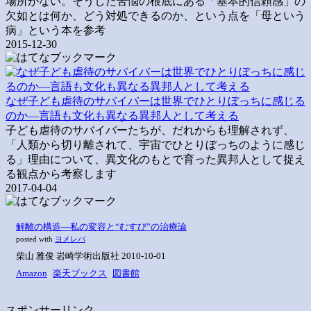
場所がない。そうした苦悩の根底にある「基本的信頼感」の
欠如とは何か、どう対処できるのか、という点を「母という
病」という本を参考
2015-12-30
なぜ子ども虐待のサバイバーは世界でひとりぼっちに感じる
のか―言語も文化も異なる異邦人として考える
子ども虐待のサバイバーたちが、だれからも理解されず、
「人類から切り離されて、宇宙でひとりぼっちのように感じ
る」理由について、異文化のもとで育った異邦人として捉え
る観点から考察します
2017-04-04
解離の構造―私の変容と“むすび”の治療論
posted with
ヨメレバ
柴山 雅俊 岩崎学術出版社 2010-10-01
Amazon
楽天ブックス
図書館
スポンサーリンク