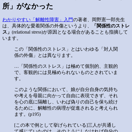
所」がなかった
わかりやすい「解離性障害」入門
の著者、岡野憲一郎先生
は、具体的な愛着関係の外傷というより、
「関係性のストレ
ス」
(relational stress)が原因となる場合があることも指摘して
います。
この「関係性のストレス」とはいわゆる「対人関
係の外傷」とは異なります。
…「関係性のストレス」は極めて個別的、主観的
で、客観的には見極められないものとされていま
す。
このような関係において、娘が自分自身の気持ち
や考えを母親に向かって自由に表現できず、それ
を心の底に隔離し、いわば偽りの自己を保ち続け
るために、解離性の病理が促進されると考えられ
ます。(p195)
[この本で例として挙げられている]三人が共通し
て感じていたのは、そのようにしなければ自分の