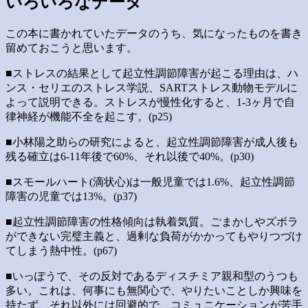
いろいろなデータ
この本に書かれていたデータのうち、気になったものを書き
留めておこうと思います。
■ストレスの結果として起立性調節障害が起こる理由は、ハ
ンス・セリエのストレス学説、SARTストレス動物モデルに
よって説明できる。ストレスが慢性化すると、1-3ヶ月で自
律神経が機能不全を起こす。(p25)
■小林陽之助らの研究によると、起立性調節障害が成人後も
残る確立は6-11年後で60%、それ以後で40%。(p30)
■スモールハート(滴状心)は一般児童では1.6%、起立性調節
障害の児童では13%。(p37)
■起立性調節障害の性格傾向は執着気質。ごまかしやズボラ
ができない完璧主義と、過剰な負荷がかかってもやりつづけ
てしまう熱中性。(p67)
■いっぽうで、その反対であるディスチミア親和型のうつも
多い。これは、何事にも無関心で、やりたいことしか興味を
持たず、それ以外には回避的で、コミュニケーションが苦手