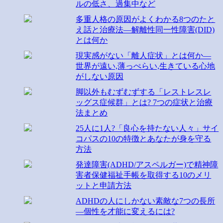
ルの低さ、過集中など
多重人格の原因がよくわかる8つのたと
え話と治療法―解離性同一性障害(DID)
とは何か
現実感がない「離人症状」とは何か―
世界が遠い,薄っぺらい,生きている心地
がしない原因
脚以外もむずむずする「レストレスレ
ッグス症候群」とは? 7つの症状と治療
法まとめ
25人に1人?「良心を持たない人々」サイ
コパスの10の特徴とあなたが身を守る
方法
発達障害(ADHD/アスペルガー)で精神障
害者保健福祉手帳を取得する10のメリ
ットと申請方法
ADHDの人にしかない素敵な7つの長所
―個性を才能に変えるには?