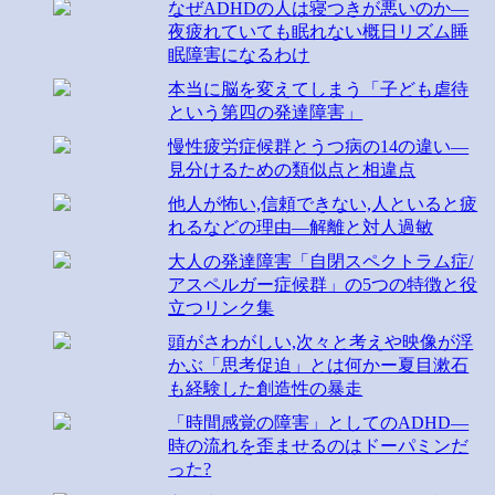
なぜADHDの人は寝つきが悪いのか―
夜疲れていても眠れない概日リズム睡
眠障害になるわけ
本当に脳を変えてしまう「子ども虐待
という第四の発達障害」
慢性疲労症候群とうつ病の14の違い―
見分けるための類似点と相違点
他人が怖い,信頼できない,人といると疲
れるなどの理由―解離と対人過敏
大人の発達障害「自閉スペクトラム症/
アスペルガー症候群」の5つの特徴と役
立つリンク集
頭がさわがしい,次々と考えや映像が浮
かぶ「思考促迫」とは何かー夏目漱石
も経験した創造性の暴走
「時間感覚の障害」としてのADHD―
時の流れを歪ませるのはドーパミンだ
った?