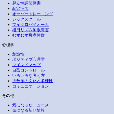
起立性調節障害
副腎疲労
オーバートレーニング
シックスクール
マイクロバイオーム
概日リズム睡眠障害
むずむず脚症候群
心理学
創造性
ポジティブ心理学
マインドマップ
自己コントロール
いろいろな考え方
少数派の文化と多様性
コミュニケーション
その他
気になったニュース
気になる新刊情報