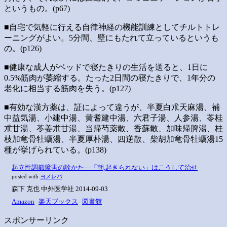
というもの。(p67)
■自宅で気軽に行える自律神経の機能訓練としてチルトトレ
ーニングがよい。5分間、壁にもたれて立っているというも
の。(p126)
■健康な成人がベッドで寝たきりの生活を送ると、1日に
0.5%筋肉が萎縮する。たった2日間の寝たきりで、1年分の
老化に相当する筋肉を失う。(p127)
■有効な漢方薬は、証によって違うが、半夏白朮天麻湯、補
中益気湯、小建中湯、黄耆建中湯、六君子湯、人参湯、苓桂
朮甘湯、苓姜朮甘湯、当帰芍薬散、香蘇散、加味帰脾湯、桂
枝加竜骨牡蠣湯、半夏厚朴湯、四逆散、柴胡加竜骨牡蠣湯15
種が挙げられている。(p138)
起立性調節障害の診かた―「朝,起きられない」はこうして治せ
posted with
ヨメレバ
森下 克也 中外医学社 2014-09-03
Amazon
楽天ブックス
図書館
スポンサーリンク