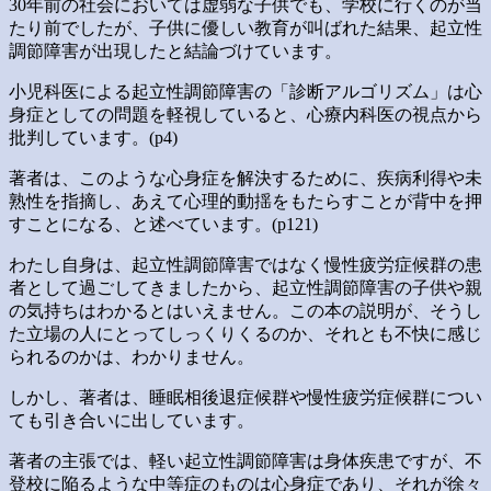
30年前の社会においては虚弱な子供でも、学校に行くのが当
たり前でしたが、子供に優しい教育が叫ばれた結果、起立性
調節障害が出現したと結論づけています。
小児科医による起立性調節障害の「診断アルゴリズム」は心
身症としての問題を軽視していると、心療内科医の視点から
批判しています。(p4)
著者は、このような心身症を解決するために、疾病利得や未
熟性を指摘し、あえて心理的動揺をもたらすことが背中を押
すことになる、と述べています。(p121)
わたし自身は、起立性調節障害ではなく慢性疲労症候群の患
者として過ごしてきましたから、起立性調節障害の子供や親
の気持ちはわかるとはいえません。この本の説明が、そうし
た立場の人にとってしっくりくるのか、それとも不快に感じ
られるのかは、わかりません。
しかし、著者は、睡眠相後退症候群や慢性疲労症候群につい
ても引き合いに出しています。
著者の主張では、軽い起立性調節障害は身体疾患ですが、不
登校に陥るような中等症のものは心身症であり、それが徐々