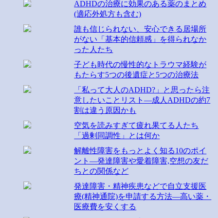
ADHDの治療に効果のある薬のまとめ
(適応外処方も含む)
誰も信じられない、安心できる居場所
がない「基本的信頼感」を得られなか
った人たち
子ども時代の慢性的なトラウマ経験が
もたらす5つの後遺症と5つの治療法
「私って大人のADHD?」と思ったら注
意したいことリスト―成人ADHDの約7
割は違う原因かも
空気を読みすぎて疲れ果てる人たち
「過剰同調性」とは何か
解離性障害をもっとよく知る10のポイ
ント―発達障害や愛着障害,空想の友だ
ちとの関係など
発達障害・精神疾患などで自立支援医
療(精神通院)を申請する方法―高い薬・
医療費を安くする