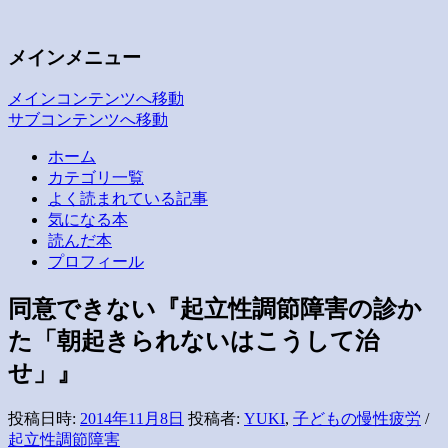
子どもの疲労と発達・愛着
いつも空が見えるから
メインメニュー
メインコンテンツへ移動
サブコンテンツへ移動
ホーム
カテゴリ一覧
よく読まれている記事
気になる本
読んだ本
プロフィール
同意できない『起立性調節障害の診か
た「朝起きられないはこうして治
せ」』
投稿日時:
2014年11月8日
投稿者:
YUKI
,
子どもの慢性疲労
/
起立性調節障害