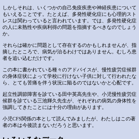
しかしそれは、いくつかの自己免疫疾患や神経疾患について
もいえることです。たとえば、多発性硬化症にも心理的スト
レスは関わっていると言われています。では、多発性硬化症
の人に未熟性や疾病利得の問題を指摘するべきなのでしょう
か。
それらは確かに問題として存在するのかもしれませんが、指
摘したところで、病気が治るわけではありません。むしろ患
者を追い込むだけです。
この本に書かれている種々のアドバイスが、慢性疲労症候群
の身体症状によって学校に行けない子供に対して行われたな
ら、とても苦痛を伴う状況に陥るのではないかと心配です。
起立性調節障害を診ている田中英高先生や、小児慢性疲労症
候群を診ている三池輝久先生が、それぞれの病気の身体性を
強調してきたことには十分の理由があります。
小児CFS関係の本として読んでみましたが、わたしはこの著
者の本は今後読まないだろうと思います。