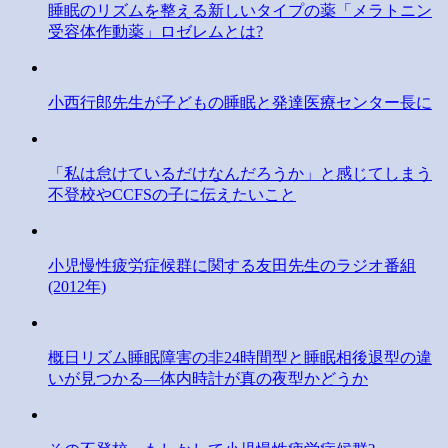
睡眠のリズムを整える新しいタイプの薬「メラトニン
受容体作動薬」ロゼレムとは?
小西行郎先生が子どもの睡眠と発達医療センター長に
「私は怠けているだけなんだろうか」と感じてしまう
不登校やCCFSの子に伝えたいこと
小児慢性疲労症候群に関する友田先生のラジオ番組
(2012年)
概日リズム睡眠障害の非24時間型と睡眠相後退型の違
いが見つかる―体内時計が真の夜型かどうか