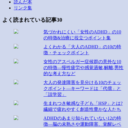
読んだ本
リンク集
よく読まれている記事30
気づかれにくい「女性のADHD」の10
の特徴&治療に役立つポイント集
よくわかる「大人のADHD」の10の特
徴・チェックポイント
女性のアスペルガー症候群の意外な10
の特徴―慢性疲労や感覚過敏,解離,男性
的な考え方など
大人の発達障害を見分ける10のチェッ
クポイント―キーワードは「代償」と
「誤学習」
生まれつき敏感な子ども「HSP」とは?
繊細で疲れやすく創造性豊かな人たち
ADHDのあまり知られていない12の特
徴―脳の未熟さや運動障害、覚醒レベ