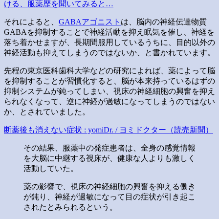
ける、服薬歴を聞いてみると…
それによると、
GABAアゴニスト
は、脳内の神経伝達物質
GABAを抑制することで神経活動を抑え眠気を催し、神経を
落ち着かせますが、長期間服用しているうちに、目的以外の
神経活動も抑えてしまうのではないか、と書かれています。
先程の東京医科歯科大学などの研究によれば、薬によって脳
を抑制することが習慣化すると、脳が本来持っているはずの
抑制システムが鈍ってしまい、視床の神経細胞の興奮を抑え
られなくなって、逆に神経が過敏になってしまうのではない
か、とされていました。
断薬後も消えない症状 : yomiDr. / ヨミドクター（読売新聞）
その結果、服薬中の発症患者は、全身の感覚情報
を大脳に中継する視床が、健康な人よりも激しく
活動していた。
薬の影響で、視床の神経細胞の興奮を抑える働き
が鈍り、神経が過敏になって目の症状が引き起こ
されたとみられるという。