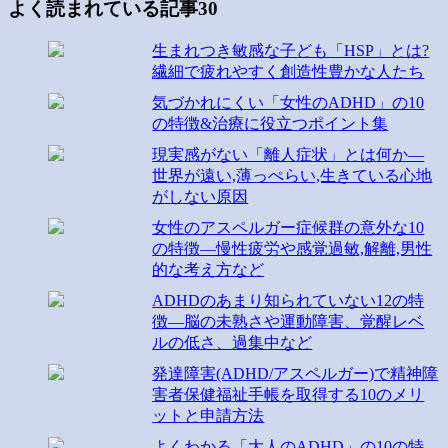
よく読まれている記事30
生まれつき敏感な子ども「HSP」とは?
繊細で疲れやすく創造性豊かな人たち
気づかれにくい「女性のADHD」の10
の特徴&治療に役立つポイント集
現実感がない「離人症状」とは何か―
世界が遠い,薄っぺらい,生きている心地
がしない原因
女性のアスペルガー症候群の意外な10
の特徴―慢性疲労や感覚過敏,解離,男性
的な考え方など
ADHDのあまり知られていない12の特
徴―脳の未熟さや運動障害、覚醒レベ
ルの低さ、過集中など
発達障害(ADHD/アスペルガー)で精神障
害者保健福祉手帳を取得する10のメリ
ットと申請方法
よくわかる「大人のADHD」の10の特