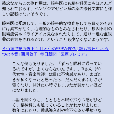
残念ながらこの副作用は、眼科医にも精神科医にもほとんど
知られておらず、ベンゾジアゼピン系の薬の添付文書にも詳
しい記載はないそうです。
眼科医に受診して、一般の眼科的な検査をしても目そのもの
には異常がなく、心理的なものとみなされたり、原因不明の
眼精疲労やドライアイと見なされたりして、通り一遍な点眼
薬の処方をされるだけ、ということも少なくないようです。
うつ病で視力低下も 目と心の密接な関係 | 誰も言わない う
つの本音 | 西川敦子 | 毎日新聞「医療プレミア」
こんな例もありました。「ずっと眼科に通ってい
るのですが、よくならないんです」。Bさん（60
代女性・音楽教師）は目に不快感があり、まばた
きが多くなったと思ったら、だんだんまぶしさが
強くなり、開けたい時でもまぶたが開かないほど
になりました。
…話を聞くうち、もともと不眠や抑うつ感がひど
く、精神科にも通っていることがわかりました。
数年にわたり、睡眠導入剤や抗不安薬が手放せな