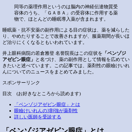
同等の薬理作用というのは脳内の神経伝達物質受
容体のうち、「ＧＡＢＡ」の受容体に作用する薬
物で、ほとんどの睡眠導入薬が含まれます。
睡眠薬・抗不安薬の副作用による目の症状は、薬を減らした
り、やめたりすることで改善されますが、服薬期間が長いほ
ど治りにくくなるともいわれています。
井上眼科病院の若倉雅登 名誉院長はこの症状を
「ベンゾジ
アゼピン眼症」
と名づけ、薬の副作用として情報を広めてい
きたいと述べています。この記事では、薬剤性の眼瞼けいれ
んについてのニュースをまとめてみました。
スポンサーリンク
目次 (お好きなところから読めます)
「ベンゾジアゼピン眼症」とは
眼瞼けいれんの3割強が薬剤性
詳しい医師を受診する
「ベンゾジアゼピン眼症」とは