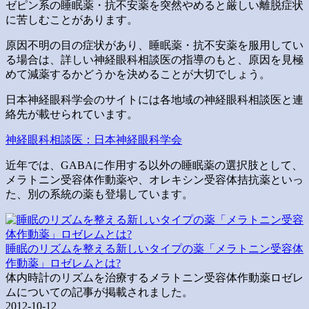
ゼピン系の睡眠薬・抗不安薬を突然やめると厳しい離脱症状
に苦しむことがあります。
原因不明の目の症状があり、睡眠薬・抗不安薬を服用してい
る場合は、詳しい神経眼科相談医の指導のもと、原因を見極
めて減薬するかどうかを決めることが大切でしょう。
日本神経眼科学会のサイトには各地域の神経眼科相談医と連
絡先が載せられています。
神経眼科相談医：日本神経眼科学会
近年では、GABAに作用する以外の睡眠薬の選択肢として、
メラトニン受容体作動薬や、オレキシン受容体拮抗薬といっ
た、別の系統の薬も登場しています。
睡眠のリズムを整える新しいタイプの薬「メラトニン受容体
作動薬」ロゼレムとは?
体内時計のリズムを治療するメラトニン受容体作動薬ロゼレ
ムについての記事が掲載されました。
2012-10-12