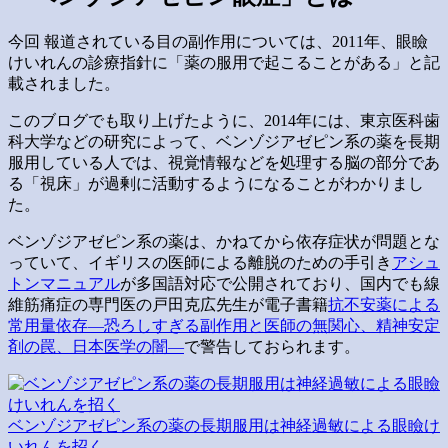
今回 報道されている目の副作用については、2011年、眼瞼
けいれんの診療指針に「薬の服用で起こることがある」と記
載されました。
このブログでも取り上げたように、2014年には、東京医科歯
科大学などの研究によって、ベンゾジアゼピン系の薬を長期
服用している人では、視覚情報などを処理する脳の部分であ
る「視床」が過剰に活動するようになることがわかりまし
た。
ベンゾジアゼピン系の薬は、かねてから依存症状が問題とな
っていて、イギリスの医師による離脱のための手引き
アシュ
トンマニュアル
が多国語対応で公開されており、国内でも線
維筋痛症の専門医の戸田克広先生が電子書籍
抗不安薬による
常用量依存―恐ろしすぎる副作用と医師の無関心、精神安定
剤の罠、日本医学の闇―
で警告しておられます。
ベンゾジアゼピン系の薬の長期服用は神経過敏による眼瞼け
いれんを招く