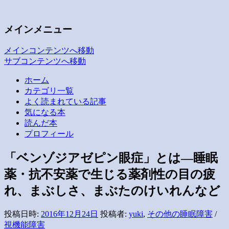
子どもの疲労と発達・愛着
いつも空が見えるから
メインメニュー
メインコンテンツへ移動
サブコンテンツへ移動
ホーム
カテゴリ一覧
よく読まれている記事
気になる本
読んだ本
プロフィール
「ベンゾジアゼピン眼症」とは―睡眠
薬・抗不安薬で生じる薬剤性の目の疲
れ、まぶしさ、まぶたのけいれんなど
投稿日時:
2016年12月24日
投稿者:
yuki
,
その他の睡眠障害
/
視機能障害