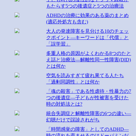
もたらす5つの後遺症と5つの治療法
ADHDの治療に効果のある薬のまとめ
(適応外処方も含む)
大人の発達障害を見分ける10のチェッ
クポイント―キーワードは「代償」と
「誤学習」
多重人格の原因がよくわかる8つのたと
え話と治療法―解離性同一性障害(DID)
とは何か
空気を読みすぎて疲れ果てる人たち
「過剰同調性」とは何か
「魂の殺害」である性虐待・性暴力の7
つの後遺症―子どもが性被害を受けた
時の対処法とは?
統合失調症と解離性障害の6つの違い―
幻聴だけで誤診されがち
「時間感覚の障害」としてのADHD―
時の流れを歪ませるのはドーパミンだ