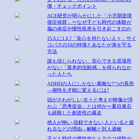
徴・チェックポイント
ACE研究が明らかにした「小児期逆境
後症候群」ーなぜ子ども時代の体験が
脳の炎症や慢性疾患を引き起こすのか
25人に1人?「良心を持たない人々」サイ
コパスの10の特徴とあなたが身を守る
方法
誰も信じられない、安心できる居場所
がない「基本的信頼感」を得られなか
った人たち
ADHDの人にしかない素敵な7つの長所
―個性を才能に変えるには?
頭がさわがしい,次々と考えや映像が浮
かぶ「思考促迫」とは何かー夏目漱石
も経験した創造性の暴走
他人が怖い,信頼できない,人といると疲
れるなどの理由―解離と対人過敏
子ども時代の慢性的なトラウマ経験が