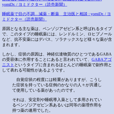
yomiDr. / ヨミドクター（読売新聞）
睡眠薬で目の不調…減薬・断薬 主治医と相談 : yomiDr. / ヨ
ミドクター（読売新聞）
原因となる主な薬は、ベンゾジアゼピン系と呼ばれるタイプ
で、このタイプの睡眠薬には、レンドルミン、ロヒプノール
など、抗不安薬にはデパス、ソラナックスなど様々な薬が含
まれます。
しかし、症状の原因は、神経伝達物質のひとつであるGABA
の受容体に作用することにあると言われていて、
GABAアゴ
ニスト
というタイプに含まれるほとんどの睡眠薬で副作用と
して表れる可能性があるようです。
自覚症状の程度には軽重がありますが、こうし
た症状を持っている症例のかなりの人々が共通し
て使用している薬があったのです。
それは、安定剤や睡眠導入薬として多用されてい
るベンゾジアゼピン系あるいは同等の薬理作用を
持つ薬の連用でした。