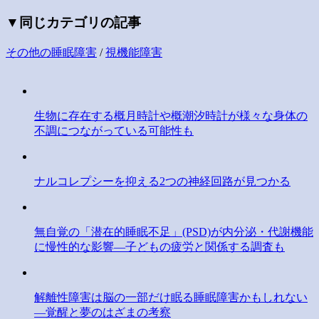
▼同じカテゴリの記事
その他の睡眠障害
/
視機能障害
生物に存在する概月時計や概潮汐時計が様々な身体の
不調につながっている可能性も
ナルコレプシーを抑える2つの神経回路が見つかる
無自覚の「潜在的睡眠不足」(PSD)が内分泌・代謝機能
に慢性的な影響―子どもの疲労と関係する調査も
解離性障害は脳の一部だけ眠る睡眠障害かもしれない
―覚醒と夢のはざまの考察